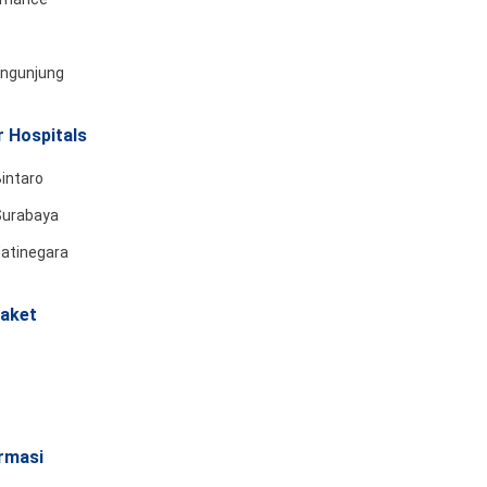
engunjung
 Hospitals
intaro
Surabaya
Jatinegara
aket
rmasi