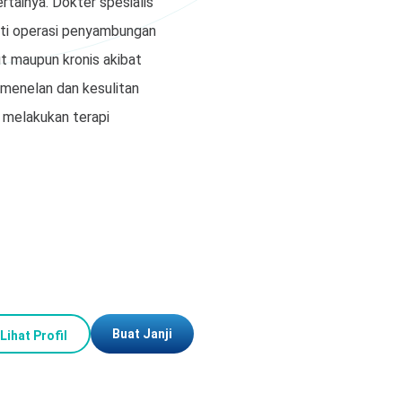
tainya. Dokter spesialis
rti operasi penyambungan
kut maupun kronis akibat
n menelan dan kesulitan
t melakukan terapi
Buat Janji
Lihat Profil