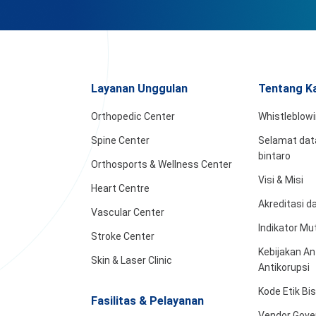
Layanan Unggulan
Tentang K
Orthopedic Center
Whistleblow
Spine Center
Selamat data
bintaro
Orthosports & Wellness Center
Visi & Misi
Heart Centre
Akreditasi 
Vascular Center
Indikator Mu
Stroke Center
Kebijakan An
Skin & Laser Clinic
Antikorupsi
Kode Etik Bi
Fasilitas & Pelayanan
Vendor Gove