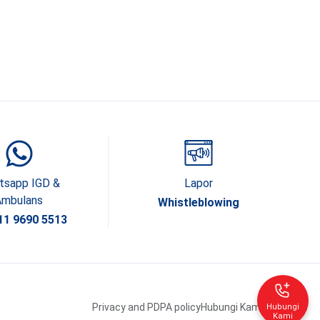
tsapp IGD &
Lapor
Ambulans
Whistleblowing
11 9690 5513
Privacy and PDPA policy
Hubungi Kami
Hubungi
Kami