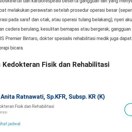
oskeletal dan kardiorespirasi beserta gangguan lain yang menyer
dapat melakukan perawatan setelah prosedur operasi besar (sepe
erasi pada saraf dan otak, atau operasi tulang belakang); nyeri a
 dan cedera berulang; kesulitan bernapas atau bergerak; ganggua
 RS Premier Bintaro, dokter spesialis rehabilitasi medik juga dapa
erapi bicara.
 Kedokteran Fisik dan Rehabilitasi
. Anita Ratnawati, Sp.KFR, Subsp. KR (K)
kteran Fisik dan Rehabilitasi
irasi
ihat jadwal