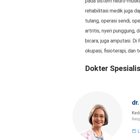
pada sistem neuro-muskul
rehabilitasi medik juga 
tulang, operasi sendi, op
artritis, nyeri punggung,
bicara; juga amputasi. Di
okupasi, fisioterapi, dan t
Dokter Spesialis
dr
Kedo
Resp
L