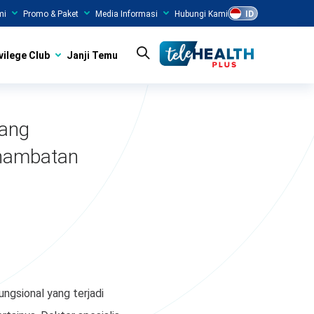
mi
Promo & Paket
Media Informasi
Hubungi Kami
ID
vilege Club
Janji Temu
yang
 hambatan
ngsional yang terjadi