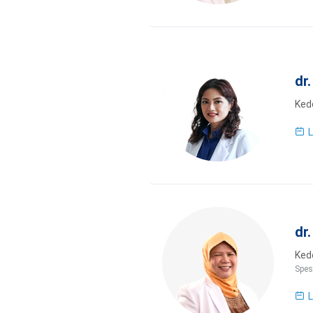
dr
Kedo
L
dr
Kedo
Spes
L