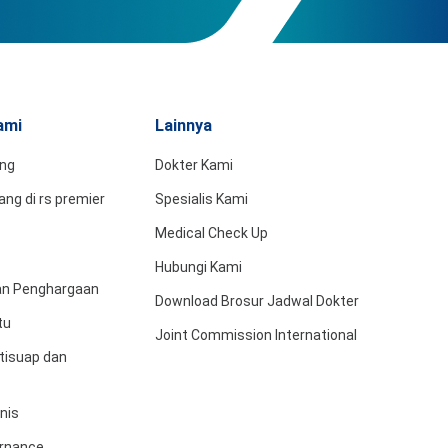
ami
Lainnya
ing
Dokter Kami
ng di rs premier
Spesialis Kami
Medical Check Up
Hubungi Kami
dan Penghargaan
Download Brosur Jadwal Dokter
tu
Joint Commission International
tisuap dan
snis
rnance