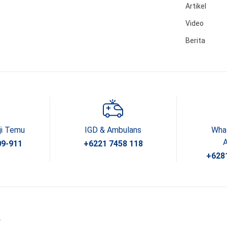
Artikel
Video
Berita
ji Temu
IGD & Ambulans
Wha
09-911
+6221 7458 118
+628
.