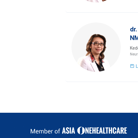
dr
NM
Kedo
Neur
L