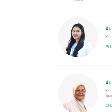
dr
Kedo
L
dr
Kedo
Spes
L