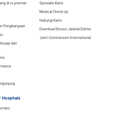
ng di rs premier
Spesialis Kami
Medical Check Up
Hubungi Kami
dan Penghargaan
Download Brosur Jadwal Dokter
tu
Joint Commission International
tisuap dan
snis
rnance
engunjung
 Hospitals
intaro