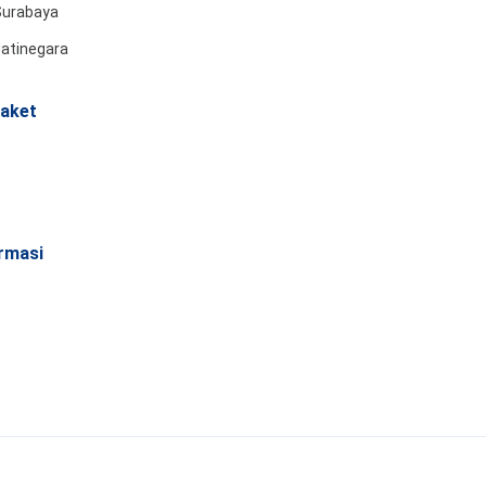
Surabaya
Jatinegara
aket
rmasi