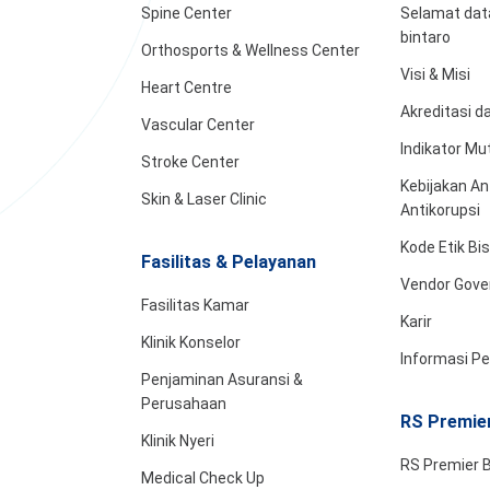
Spine Center
Selamat data
bintaro
Orthosports & Wellness Center
Visi & Misi
Heart Centre
Akreditasi 
Vascular Center
Indikator Mu
Stroke Center
Kebijakan An
Skin & Laser Clinic
Antikorupsi
Kode Etik Bi
Fasilitas & Pelayanan
Vendor Gove
Fasilitas Kamar
Karir
Klinik Konselor
Informasi P
Penjaminan Asuransi &
Perusahaan
RS Premier
Klinik Nyeri
RS Premier B
Medical Check Up