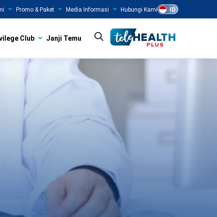
mi
Promo & Paket
Media Informasi
Hubungi Kami
ID
vilege Club
Janji Temu