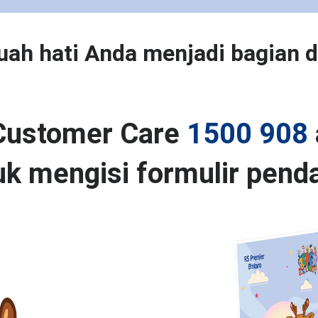
uah hati Anda menjadi bagian d
!
Customer Care
1500 908
k mengisi formulir penda