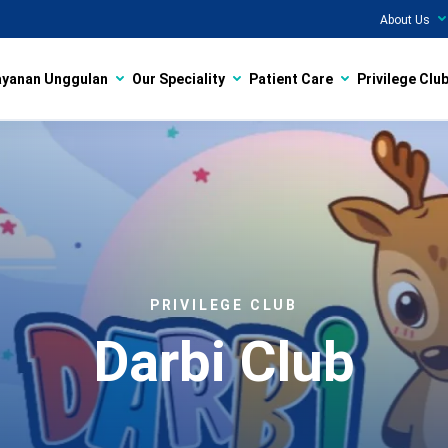
About Us
ayanan Unggulan
Our Speciality
Patient Care
Privilege Clu
PRIVILEGE CLUB
Darbi Club