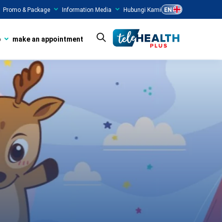
Promo & Package
Information Media
Hubungi Kami
EN
b
make an appointment