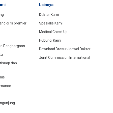
ami
Lainnya
ing
Dokter Kami
ng di rs premier
Spesialis Kami
Medical Check Up
Hubungi Kami
dan Penghargaan
Download Brosur Jadwal Dokter
tu
Joint Commission International
tisuap dan
snis
rnance
engunjung