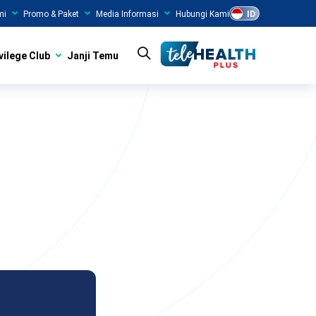
mi
Promo & Paket
Media Informasi
Hubungi Kami
ID
vilege Club
Janji Temu