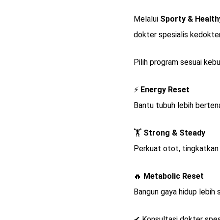
Melalui
Sporty & Healt
dokter spesialis kedokte
Pilih program sesuai keb
⚡
Energy Reset
Bantu tubuh lebih bertenag
🏋️
Strong & Steady
Perkuat otot, tingkatkan
🔥
Metabolic Reset
Bangun gaya hidup lebih 
✔ Konsultasi dokter spes