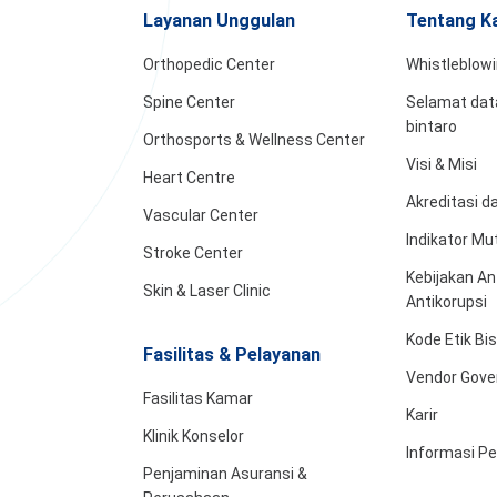
Layanan Unggulan
Tentang K
Orthopedic Center
Whistleblow
Spine Center
Selamat data
bintaro
Orthosports & Wellness Center
Visi & Misi
Heart Centre
Akreditasi 
Vascular Center
Indikator Mu
Stroke Center
Kebijakan An
Skin & Laser Clinic
Antikorupsi
Kode Etik Bi
Fasilitas & Pelayanan
Vendor Gove
Fasilitas Kamar
Karir
Klinik Konselor
Informasi P
Penjaminan Asuransi &