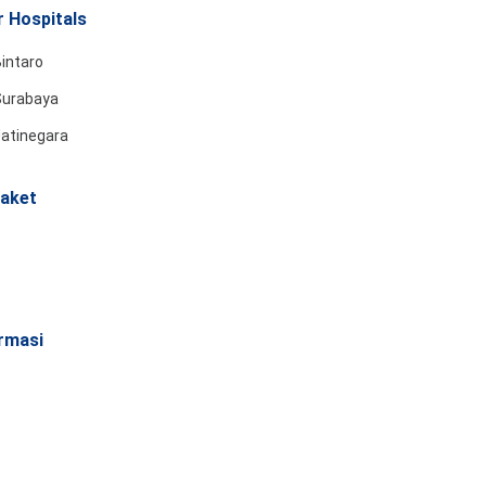
 Hospitals
intaro
Surabaya
Jatinegara
aket
rmasi