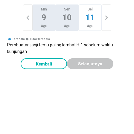
Min
Sen
Sel
9
10
11
Agu
Agu
Agu
Tersedia
Tidak tersedia
Pembuatan janji temu paling lambat H-1 sebelum waktu
kunjungan
Kembali